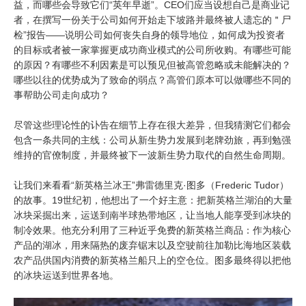
益，而哪些会导致它们“英年早逝”。CEO们应当设想自己是商业记
者，在撰写一份关于公司如何开始走下坡路并最终被人遗忘的＂尸
检”报告——说明公司如何丧失自身的领导地位，如何成为投资者
的目标或者被一家掌握更成功商业模式的公司所收购。有哪些可能
的原因？有哪些不利因素是可以预见但被高管忽略或未能解决的？
哪些以往的优势成为了致命的弱点？高管们原本可以做哪些不同的
事帮助公司走向成功？
尽管这些理论性的讣告在细节上存在很大差异，但我猜测它们都会
包含一条共同的主线：公司从新生势力发展到老牌劲旅，再到勉强
维持的官僚制度，并最终被下一波新生势力取代的自然生命周期。
让我们来看看“新英格兰冰王”弗雷德里克·图多（Frederic Tudor）
的故事。19世纪初，他想出了一个好主意：把新英格兰湖泊的大量
冰块采掘出来，运送到南半球热带地区，让当地人能享受到冰块的
制冷效果。他充分利用了三种近乎免费的新英格兰商品：作为核心
产品的湖冰，用来隔热的废弃锯末以及空驶前往加勒比海地区装载
农产品供国内消费的新英格兰船只上的空仓位。图多最终得以把他
的冰块运送到世界各地。