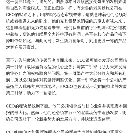
这一切并非是不可避免的。图多原本可以欣然接受哥里的发明并调
整自己的商业模式。但正如图多一样，有太多的老牌劲旅公司在
CEO的默许之下，用防御的心态审视未来，这就意味着他们必须对
抗或者推迟未来的到来。他们充其量是以消极的态度去审视未来，
这意味着他们无力去塑造未来。他们从当前的行业规则和定价结构
中获益，所以他们竭尽全力维持现有利润，甚至在核心产品价格下
降时依然如此。与此同时，新生势力竞争对手则用更胜一筹的产品
对客户展开轰炸。
写下讣告的做法迫使领导者直面未来。CEO很可能会发现公司面临
第一引擎（取得当前地位的核心业务）与第二引擎（助力未来发展
的业务）之间权衡取舍的问题。第一引擎产生大部分收入和所有利
润，所以必须始终对其进行调整优化。第一引擎还将一个公司的产
品拓展入毗邻客户群或地区。但CEO也必须花一定时间找出并发展
第二引擎，助力下一轮增长。
CEO的秘诀是找到平衡。他们必须领导当前核心业务并实现资本回
报的最大化。然而，他们还必须在行业的喧嚣动荡中蓬勃发展，明
确公司应对下一轮新生势力的发展方向，并快速适应创新。
CEO们如何才能重新唤醒本公司的新生势力优势并避免出现僵化