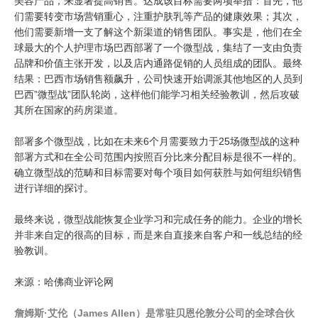
美容产品，来显著提高销售。达成该目标需要两项举措：首先，他
们需要转变市场营销重心，注重护肤乳等产品的健康效果；其次，
他们需要新增一支了解这个新渠道的销售团队。事实是，他们在全
球最大的个人护理市场巴西部署了一个微型战，集结了一支由负责
品牌和价值主张开发，以及店内通路促销的人员组成的团队。最终
结果：巴西市场销售额飙升，公司快速开始调派其他地区的人员到
巴西”微型战”团队轮岗，这样他们能学习相关经验教训，然后攻破
其所在国家的药房渠道。
部署多个微型战，比如在未来6个月需要致力于25场微型战的这种
部署方式和在全公司范围内按照百分比来分配目标是很不一样的。
确立微型战的范畴和目标需要对每个项目如何获胜与如何组织销售
进行详细的探讨。
最终来说，微型战能恢复企业学习和完成任务的能力。企业的增长
并非来自定的很高的目标，而是来自直接来自客户和一线总结的经
验教训。
来源：哈佛商业评论网
詹姆斯·艾伦（James Allen）是常驻贝恩伦敦分公司的全球合伙