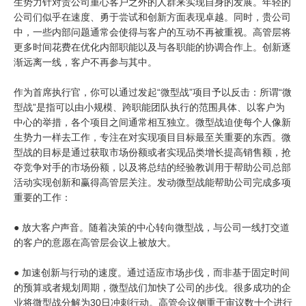
生势力针对贵公司重心客户之外的人群来实现自身的发展。年轻的
公司们似乎在速度、勇于尝试和创新方面表现卓越。同时，贵公司
中，一些内部问题通常会使得与客户的互动不再被重视。高管层将
更多时间花费在优化内部职能以及与各职能的协调合作上。创新逐
渐远离一线，客户不再参与其中。
作为首席执行官，你可以通过发起“微型战”项目予以反击：所谓“微
型战”是指可以由小规模、跨职能团队执行的范围具体、以客户为
中心的举措，各个项目之间通常相互独立。微型战迫使每个人像新
生势力一样去工作，专注在对实现项目目标最至关重要的东西。微
型战的目标是通过获取市场份额或者实现品类增长提高销售额，抢
夺竞争对手的市场份额，以及将总结的经验教训用于帮助公司总部
活动实现创新和赢得高管层关注。发动微型战能帮助公司完成多项
重要的工作：
● 放大客户声音。随着决策的中心转向微型战，与公司一线打交道
的客户的意愿在高管层会议上被放大。
● 加速创新与行动的速度。通过适应市场步伐，而非基于固定时间
的预算或者规划周期，微型战们加快了公司的步伐。很多成功的企
业将微型战分解为30日冲刺行动。高管会议侧重于审议数十个进行