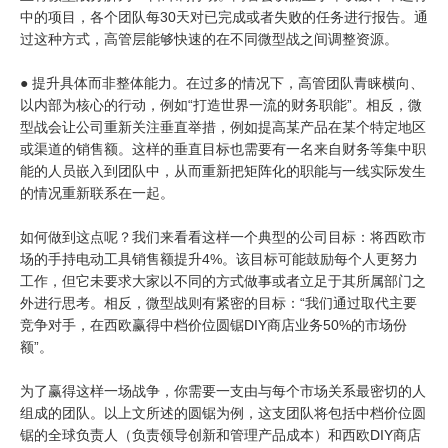
中的项目，各个团队每30天对已完成或者失败的任务进行报告。通
过这种方式，高管层能够快速的在不同微型战之间调整资源。
● 提升具体而非整体能力。在过多的情况下，高管团队青睐横向、
以内部为核心的行动，例如“打造世界一流的财务职能”。相反，微
型战会让公司重新关注垂直举措，例如提高某产品在某个特定地区
或渠道的销售额。这样的垂直目标也需要有一名来自财务等集中职
能的人员嵌入到团队中，从而重新把矩阵化的职能与一线实际发生
的情况重新联系在一起。
如何做到这点呢？我们来看看这样一个典型的公司目标：将西欧市
场的手持电动工具销售额提升4%。该目标可能鼓励每个人更努力
工作，但它未要求大家以不同的方式做事或者立足于其所属部门之
外进行思考。相反，微型战则有紧密的目标：“我们通过取代主要
竞争对手，在西欧赢得中档价位圆锯DIY商店业务50%的市场份
额”。
为了赢得这样一场战争，你需要一支由与每个市场关系最密切的人
组成的团队。以上文所述的圆锯为例，这支团队将包括中档价位圆
锯的全球负责人（负责领导创新和管理产品成本）和西欧DIY商店