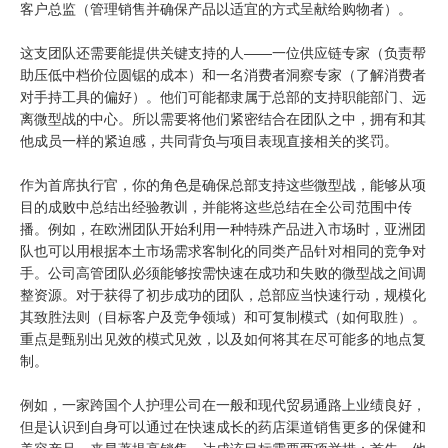
客户总监（管理销售并确保产品以适宜的方式呈献给购物者）。
这支团队还需要能提供关键支持的人——一位供应链专家（负责帮
助压低中档价位圆锯的成本）和一名消费者洞察专家（了解消费者
对手持工具的偏好）。他们可能都隶属于总部的支持职能部门、远
离微型战的中心。所以需要将他们紧密结合在团队之中，拥有和其
他成员一样的紧迫感，共同背负与项目表现直接相关的奖罚。
作为首席执行官，你的角色是确保总部支持这些微型战，能够从项
目的成败中总结出经验教训，并能将这些总结在全公司范围中传
播。例如，在欧洲团队开始利用一种特殊产品进入市场时，亚洲团
队也可以用根据本土市场需求客制化的同类产品针对相同的竞争对
手。公司高管团队必须能够按需快速在成功和失败的微型战之间调
整资源。对于获得了初步成功的团队，总部应当快速行动，规模化
其致胜法则（目标客户及竞争领域）和可复制模式（如何取胜）。
重点是甄别出见效的模式见效，以及如何将其在尽可能多的地点复
制。
例如，一家跨国个人护理公司在一般和现代贸易通路上业绩良好，
但是认识到自身可以通过在快速成长的药店渠道销售更多的保健和