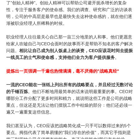
了"创始人精神"。创始人精神可以帮助公司避开扼杀增长的复杂
性，专注于服务客户的使命感。我们的调查、研究和广泛的访谈表
明，公司的中高层是最早也是最快失去这种使命感的，就在他们逐
渐被职业经理人所稀释的时候。
职业经理人往往最关心自己那一亩三分地里的人和事。他们更愿意
给家人吹嘘自己与CEO会面时的故事而不是帮助不知名的客户解决
问题。
相比让自己成为别人饭桌上的谈资，CEO应该花时间去提振
一线员工的士气和使命感，支持他们全力为客户提供服务
。
提炼出一页强调一千遍也热情满满，毫不厌倦的"战略真经"
一流的CEO能在一张纸上列出所有的战略要点，并且经过无数讨论
的千锤百炼
。他们不断地用最简单的话来说明最重要的事。CEO对
哪部分工作分配了更多时间和精力，就说明这些工作是公司的战略
重点，但这还是无法让他们摆脱工作中枯燥的部分：他们还必须一
遍又一遍重复这些信息。
我们甚至认为，CEO应该把战略简化成一只手可以数得过来的5个
要点。拇指代表了简单易懂的"我们存在的价值"，而其它手指则是