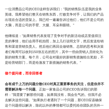
一位消费品公司的CEO这样告诉我们："我的销售队伍是我的业务
英雄。我希望他们整天在销售东西，打败竞争对手，让我们的产品
出现在合适的货架上。我已经一遍遍告诉过他们，他们不是公司的
大脑，而是公司的手臂、大腿、耳朵和眼睛。"
他继续道："如果销售代表发现了竞争对手的新活动或店里值得注
意的事情，他们会用手机拍照，加上几行说明文字，然后发送给销
售和渠道营销负责人。然后他们再回去做销售。总部的思考和决策
者们每周可以收到150张左右的照片，其中一些由营销人员转化为
新的销售方案。每个月，公司会对最好的新销售措施给出奖励，不
是给营销部门，而是给激发了新措施的销售代表。"
做个提问者，而非回答者
会有成千上万的问题分散CEO对真正重要事务的关注，但是你并不
需要解决每一个问题
。正如一家食品公司的CEO告诉我们的那
样："我需要了解那些问题，如果我没有，我会生气的。但我不必
去解决这些问题。"如果执行者遇到了一个问题，那CEO应该确保
这个问题得以解决，除此以外的事情都可以委托给你团队的另外一