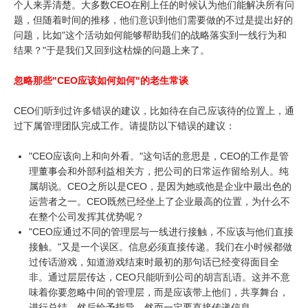
个人来弄清楚。大多数CEO在刚上任的时候认为他们能解决所有问
题，但随着时间的推移，他们意识到他们需要做的不过是提出好的
问题，比如"这个活动如何能够帮助我们的战略落实到一线行为和
结果？"于是我们又回到这枯燥的问题上来了。
忽略那些"CEO应该如何如何"的老生常谈
CEO们听到过许多错误的建议，比如待在自己应该待的位置上，通
过下属管理团队完成工作。请提防以下错误的建议：
"CEO应该向上和向外看。"这句话的意思是，CEO的工作是管
理董事会和外部利益相关方，把公司的日常运作留给别人。纯
属胡说。CEO之所以是CEO，是因为她或他是企业中最出色的
运营者之一。CEO既然已经坐上了企业最高的位置，为什么不
在整个公司发挥其优势呢？
"CEO应通过不同的管理层与一线进行接触，不应该与他们直接
接触。"又是一个误区。信息必须直接传递。我们在小时候都做
过传话游戏，知道游戏结束时最初的那句话已经变得面目全
非。通过层层传达，CEO只能听到公司的胡言乱语。这并不意
味着你要忽略中间的管理层，而是应该带上他们，共享舞台，
进行总结，然后给予指导。然而一定要直接传递信息。