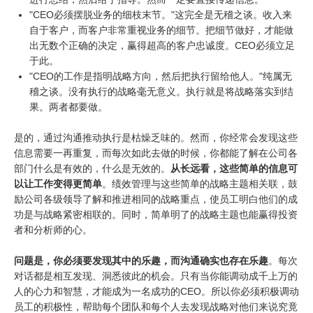
"CEO必须摆脱业务的细枝末节。"这完全是无稽之谈。收入来
自于客户，而客户非常重视业务的细节。把细节做好，才能做
出无数个正确的决定，赢得超高的客户忠诚度。CEO必须立足
于此。
"CEO的工作是指明战略方向，然后把执行留给他人。"纯属无
稽之谈。没有执行的战略毫无意义。执行就是将战略落实到结
果。两者都要做。
是的，通过沟通推动执行是枯燥乏味的。然而，你经常会发现这些
信息需要一再重复，而每次如此去做的时候，你都能了解在公司各
部门什么是有效的，什么是无效的。
从长远看，这些简单的信息可
以让工作变得更简单
。绩效管理与这些简单的战略主题相关联，鼓
励公司各级领导了解和推进相同的战略重点，使员工明白他们的成
功是与战略紧密相联的。同时，简单明了的战略主题也能赢得投资
者和分析师的心。
问题是，你必须要发现其中的乐趣，而沟通确实也存在乐趣
。每次
对话都是相互发现、洞悉彼此的机会。只有当你能调动成千上万的
人的心力和智慧，才能成为一名成功的CEO。所以你必须积极调动
员工的积极性，帮助每个团队和每个人去发现战略对他们来说究竟