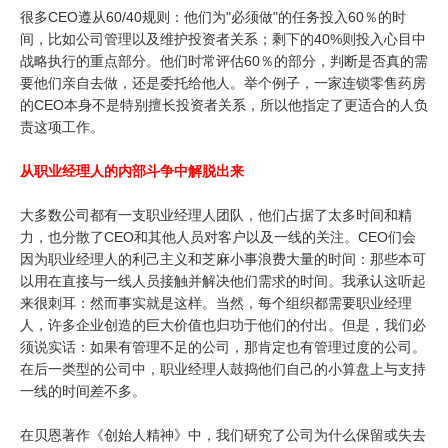
很多CEO遵从60/40规则：他们为"必须做"的任务投入60％的时
间，比如公司管理以及维护投资者关系；剩下的40%则投入心目中
战略执行的重点部分。他们时常评估60％的部分，判断是否真的需
要他们亲自去做，还是委托给他人。举个例子，一家连锁零售药房
的CEO本身不是特别擅长投资者关系，所以他指定了更适合的人负
责这项工作。
从职业经理人的内部斗争中解脱出来
大多数公司都有一支职业经理人团队，他们占据了太多时间和精
力，也分散了CEO和其他人员对客户以及一线的关注。CEO们会
因为职业经理人的利己主义和芝麻小事浪费大量的时间：那些本可
以用在直接与一线人员接触并解决他们需求的时间。我承认这听起
来很刺耳：然而事实就是这样。当然，每个组织都需要职业经理
人，许多企业创造的巨大价值也归功于他们的付出。但是，我们必
须说实话：如果有管理不足的公司，那肯定也有管理过度的公司。
在后一类型的公司中，职业经理人鼓捣他们自己的小算盘上与支持
一线的时间差不多。
在贝恩著作《创始人精神》中，我们研究了公司为什么保留或失去