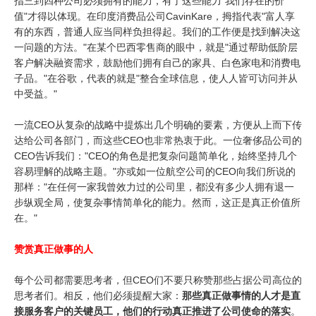
指三到四种公司必须拥有的能力，有了这些能力"我们存在的价
值"才得以体现。在印度消费品公司CavinKare，拇指代表"富人享
有的东西，普通人应当同样负担得起。我们的工作便是找到解决这
一问题的方法。"在某个巴西零售商的眼中，就是"通过帮助低阶层
客户解决融资需求，鼓励他们拥有自己的家具、白色家电和消费电
子品。"在谷歌，代表的就是"整合全球信息，使人人皆可访问并从
中受益。"
一流CEO从复杂的战略中提炼出几个明确的要素，方便从上而下传
达给公司各部门，而这些CEO也非常热衷于此。一位奢侈品公司的
CEO告诉我们："CEO的角色是把复杂问题简单化，始终坚持几个
容易理解的战略主题。"亦或如一位航空公司的CEO向我们所说的
那样："在任何一家我曾效力过的公司里，都没有多少人拥有退一
步纵观全局，使复杂事情简单化的能力。然而，这正是真正价值所
在。"
赞赏真正做事的人
每个公司都需要思考者，但CEO们不要只称赞那些占据公司高位的
思考者们。相反，他们必须提醒大家：
那些真正做事情的人才是直
接服务客户的关键员工，他们的行动真正推进了公司使命的落实
。