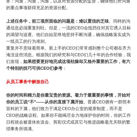
务：沟通，沟通，沟通，以及对资源分配的监督，确保他们所沟通
的重点事项获得充足的资源分配。
上述任务中，前三项所面临的问题是：难以置信的乏味
。同样的沟
通信息必须重复到吐。但是，一流的CEO会抵挡住对其它诱人目标
的渴望与追逐。他们自始至终地坚持不断沟通，确保战略落实成为
一线员工的行为准则。
重复并不意味着简单。新上手的CEO们常常感到整个公司都在齐力
淹没这些消息。根据我们的研究和与CEO们几十年的合作经验，我
们发现，
如果想要更好地完成这项枯燥却又格外重要的工作，有六
个特别的技巧可供CEO们参考
：
从员工事务中解放自己
你的时间和精力是你最宝贵的资源。着力于最重要的事情，开始对
你的员工说"不"——从你的直接下属开始
。普通CEO拥有一群照本
宣科的下属，他们致力于满足CEO办公室的规章制度，而不是
CEO的战略议程。如果你不能竭尽全力地保护你的时间，你的工作
日程就会被退休欢送会、剪彩仪式或其它与推进战略毫无关联的繁
琐事务所填满。