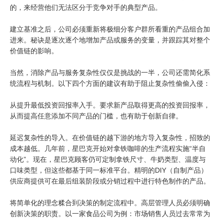
的，来经营他们无法区分于竞争对手的典型产品。
建立基准之后，公司必须重新将极细分客户群所看重的产品组合加
进来。秘诀是逐次逐个地增加产品或服务的变量，并跟踪其对整个
价值链的影响。
当然，消除产品与服务复杂性仅仅是挑战的一半，公司还需简化系
统流程与机制。以下四个方面的建议有助于阻止复杂性偷偷入侵：
从提升最低投资回报率入手。要求新产品取得更高的投资回报率，
从而提高任意添加不同产品的门槛，也有助于创新自律。
延迟复杂性的导入。在价值链的越下游的地方导入复杂性，招致的
成本越低。几年前，星巴克开始对拿铁咖啡的生产流程实施“半自
动化”。现在，星巴克顾客仍可定制拿铁尺寸、牛奶类型、温度与
口味类型，但这些都基于同一标准平台。精明的DIY（自制产品）
供应商提供可在最后组装阶段或分销过程中进行特色制作的产品。
将简单化的理念糅合到决策的制定流程中。高层管理人员必须明确
创新决策的职责。以一家食品公司为例：市场销售人员过去常常为