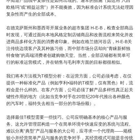
不知道产品线中复杂性是如何出现的。通常的措施（如运用“六西
欧格玛”或“精益运营”）并不能奏效，因为标准会计系统无法处理因
复杂性而产生的全部成本。
在德克萨斯州和墨西哥开展业务的超市集团 H-E-B，检查全部商品
时发现，可通过面向本地风格定制店铺商品和改善流程来简化并改
进商品多样化方面的消费者印象。例如在格兰德河谷店，H-E-B关
注传统边境客户及其种族习俗，而中部市场分店却向“青睐新鲜独
特食物”的高端消费者创建购物天堂。当然，全部店铺都有简单可
行的标准运营模式，并在销售与毛利率方面的目标都很相似。
我们将本方法视为T模型分析：在运营方面，公司必须考虑，在仅
提供一种标准化产品（例如亨利•福特的T模型，仅有黑色）时，流
程会是什么样的。在客户方面，公司必须了解产品多样性真正起关
键性作用的地方（比如当竞争对手在20世纪20年代推出各种颜色
的汽车时，福特失去相当一部分的市场份额）。
选择最佳T模型需要一些技巧。公司应明确基本的核心产品与服
务。这允许管理层构造一个在简单环境中快速应变的系统与流程。
难以分离“典型”产品与服务的大公司，应寻求一个代理商——规模
较小并经营简单产品与服务的竞争对手，其经营模式可能是非传统