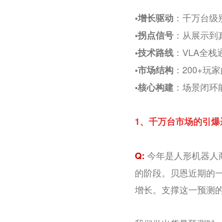
：千万台级
•
增长驱动
：从展示到
•
拐点信号
：VLA全栈
•
技术路线
：200+
•
市场结构
：场景闭环
•
核心构建
1、
千万台市场的引爆
今年是人形机器人
Q:
的阶段。贝恩近期的一份
增长。支撑这一预测