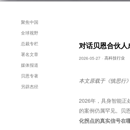
聚焦中国
全球视野
总裁专栏
对话贝恩合伙人
署名文章
高科技行业
2026-05-27
·
媒体报道
贝恩专著
本文原载于《慎思行
另辟杰径
2026年，具身智能
的案例仍属罕见。贝恩
化拐点的真实信号在