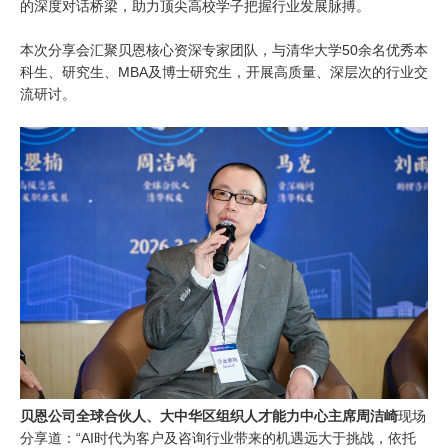
的深度对话桥梁，助力顶尖高校学子把握行业发展脉搏。
本次分享会汇聚贝恩核心资深专家团队，与清华大学
50
余名优秀本
科生、研究生、
MBA
及博士研究生，开展高质量、深层次的行业交
流研讨。
贝恩公司全球合伙人、大中华区组织人才能力中心主席周洁崎
现场
分享道：“AI时代为客户及咨询行业带来的机遇远大于挑战，依托