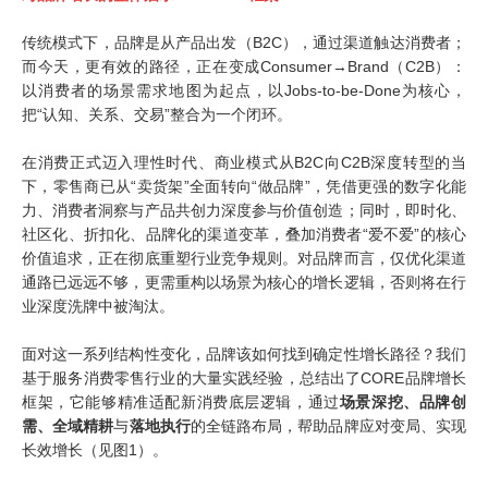
传统模式下，品牌是从产品出发（B2C），通过渠道触达消费者；
而今天，更有效的路径，正在变成Consumer→Brand（C2B）：
以消费者的场景需求地图为起点，以Jobs-to-be-Done为核心，
把“认知、关系、交易”整合为一个闭环。
在消费正式迈入理性时代、商业模式从
B2C
向
C2B
深度转型的当
下，零售商已从“卖货架”全面转向“做品牌”，凭借更强的数字化能
力、消费者洞察与产品共创力深度参与价值创造；同时，即时化、
社区化、折扣化、品牌化的渠道变革，叠加消费者“爱不爱”的核心
价值追求，正在彻底重塑行业竞争规则。对品牌而言，仅优化渠道
通路已远远不够，更需重构以场景为核心的增长逻辑，否则将在行
业深度洗牌中被淘汰。
面对这一系列结构性变化，品牌该如何找到确定性增长路径？我们
基于服务消费零售行业的大量实践经验，总结出了
CORE
品牌增长
框架，它能够精准适配新消费底层逻辑，通过
场景深挖、品牌创
需、全域精耕
与
落地执行
的全链路布局，帮助品牌应对变局、实现
长效增长（见图
1
）。