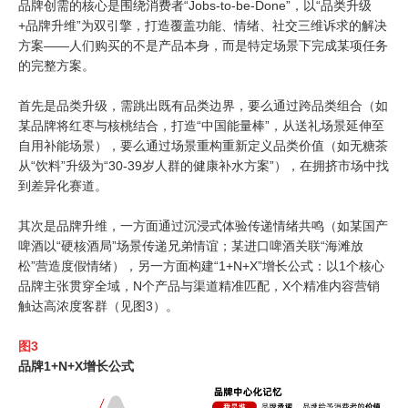
品牌创需的核心是围绕消费者“
Jobs-to-be-Done
”，以“品类升级
+
品牌升维”为双引擎，打造覆盖功能、情绪、社交三维诉求的解决
方案——人们购买的不是产品本身，而是特定场景下完成某项任务
的完整方案。
首先是品类升级，需跳出既有品类边界，要么通过跨品类组合（如
某品牌将红枣与核桃结合，打造“中国能量棒”，从送礼场景延伸至
自用补能场景），要么通过场景重构重新定义品类价值（如无糖茶
从“饮料”升级为“
30-39
岁人群的健康补水方案”），在拥挤市场中找
到差异化赛道。
其次是品牌升维，一方面通过沉浸式体验传递情绪共鸣（如某国产
啤酒以
“
硬核酒局
”
场景传递兄弟情谊；某进口啤酒关联
“
海滩放
松
”
营造度假情绪），另一方面构建
“1+N+X”
增长公式：以
1
个核心
品牌主张贯穿全域，
N
个产品与渠道精准匹配，
X
个精准内容营销
触达高浓度客群（见图
3
）。
图
3
品牌
1+N+X
增长公式