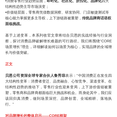
•
消费零售行业趋势层面，
即时化、社区化、折扣化、品牌化
四大
结构性趋势主导市场演变；
•
价值链层面，零售商凭借数据洞察、研发协同、门店敏捷测试等
核心能力掌握更多主导权，上下游链路被重塑，
传统品牌商话语权
面临挑战。
基于上述变革，本系列收官文章将结合贝恩的实战经验与行业洞
察，探讨消费品牌破解增长难题的可行路径。我们将围绕“CORE
场景增长”理念，详细解读如何以场景为核心，实现品牌的全域增
长与价值突破。
正文
贝恩公司资深全球专家合伙人鲁秀琼
表示：“中国消费正在发生四
大结构性变革：消费者变迁、品类融合、心智竞争、渠道变革。在
结构性趋势的推动下，零售行业也迎来变局，上下游价值链被重
塑，零售商和品牌商都面临巨大挑战和机会。而身处其中，我们应
该回归真消费，做到场景深挖、品牌创需、全域精耕、落地执
行。”
对品牌增长的整体启示——CORE框架