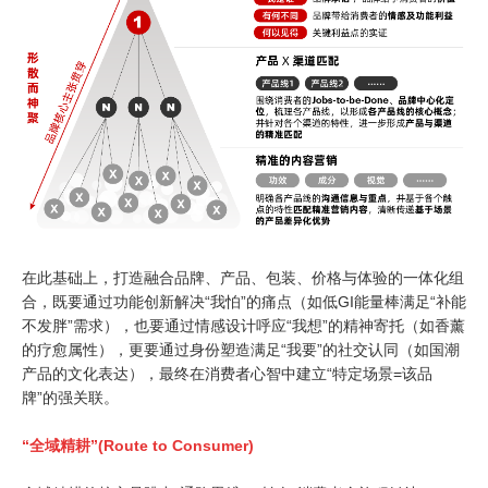
在此基础上，打造融合品牌、产品、包装、价格与体验的一体化组
合，既要通过功能创新解决
“
我怕
”
的痛点（如低
GI
能量棒满足
“
补能
不发胖
”
需求），也要通过情感设计呼应
“
我想
”
的精神寄托（如香薰
的疗愈属性），更要通过身份塑造满足
“
我要
”
的社交认同（如国潮
产品的文化表达），最终在消费者心智中建立
“
特定场景
=
该品
牌
”
的强关联。
“全域精耕”(Route to Consumer)