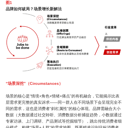
图
1
品牌如何破局？场景增长新解法
“场景深挖”（Circumstances）
场景的核心是
“
情境
+
角色
+
情绪
+
痛点
”
的有机融合，它能揭示比表
层需求更完整的真实诉求
——
同一群人在不同场景下会呈现完全不
同的需求，这也是消费者
“
斜杠属性
”
的核心体现。品牌需融合大小
数据（大数据通过社交聆听、消费数据分析捕捉趋势，小数据通过
专家访谈、上门调研、产品测试等挖掘细节），跳出传统消费者细
分模式，构建
“
场景
+
人群
”
的需求地图。既要精准识别目标消费者