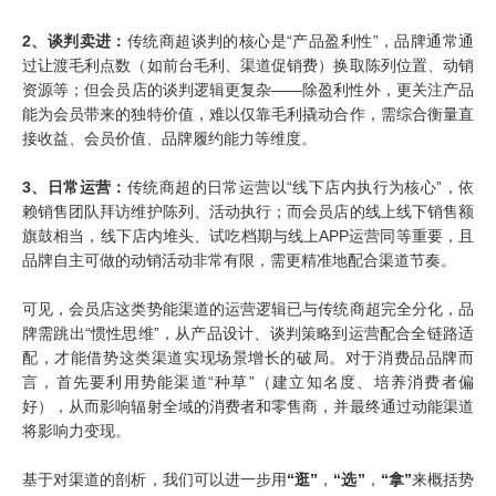
2、
谈判卖进：
传统商超谈判的核心是“产品盈利性”，品牌通常通
过让渡毛利点数（如前台毛利、渠道促销费）换取陈列位置、动销
资源等；但会员店的谈判逻辑更复杂——除盈利性外，更关注产品
能为会员带来的独特价值，难以仅靠毛利撬动合作，需综合衡量直
接收益、会员价值、品牌履约能力等维度。
3、
日常运营：
传统商超的日常运营以“线下店内执行为核心”，依
赖销售团队拜访维护陈列、活动执行；而会员店的线上线下销售额
旗鼓相当，线下店内堆头、试吃档期与线上
APP
运营同等重要，且
品牌自主可做的动销活动非常有限，需更精准地配合渠道节奏。
可见，会员店这类势能渠道的运营逻辑已与传统商超完全分化，品
牌需跳出“惯性思维”，从产品设计、谈判策略到运营配合全链路适
配，才能借势这类渠道实现场景增长的破局。对于消费品品牌而
言，首先要利用势能渠道“种草”（建立知名度、培养消费者偏
好），从而影响辐射全域的消费者和零售商，并最终通过动能渠道
将影响力变现。
基于对渠道的剖析，我们可以进一步用
“逛”
，
“选”
，
“拿”
来概括势