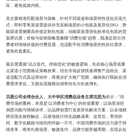
应，避免低效内耗。
其次要精准匹配场景与策略，针对不同渠道和场景特性优化呈现方
式：即时零售渠道需提供补充采购场景的小包装及差异化
SKU
，势
能渠道需侧重高价值定制化包装，动能渠道需强化标准化包装的货
架辨识度；价格与促销策略需兼顾“消费分级”趋势，既满足部分消
费者对情绪价值的付费意愿，也适配平价消费场景的性价比需求，
避免价盘紊乱。
最后需遵循“试点迭代、持续优化”的敏捷逻辑，先在核心场景或重
点渠道小范围验证策略效果，结合市场反馈快速调整产品组合、渠
道适配方式及运营动作，再逐步扩大推广范围，确保执行既贴合消
费需求变化，又能实现规模化销售转化与长效增长。
贝恩公司全球合伙人、大中华区消费品业务主席沈思为
表示：“消
费市场的重构，本质是
‘
以消费者为中心
’
的价值重塑：以场景深挖
洞悉功能与情绪诉求，以品牌创需打造差异化解决方案，以全域精
耕实现全旅程触达，以落地执行转化战略成果。这背后，零供协
同、数字化赋能与组织闭环缺一不可。中国消费市场的活力源于持
续变革，唯有扎根场景、敏捷迭代，品牌方能穿越周期，实现从短