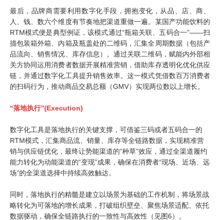
最后，品牌商需要利用数字化手段，拥抱变化，从品、店、商、
人、钱、数六个维度有节奏地把渠道重做一遍。某国产功能饮料的
RTM
模式便是典型例证，该模式通过“瓶箱关联、五码合一”——扫
描包装箱外箱、内箱及瓶盖处的二维码，汇集全周期数据（包括产
品流向、销售情况、库存信息）。通过关联二维码，赋能内外部相
关方协同运用消费者数据开展精准营销，借助库存透明化优化供应
链，并通过数字化工具提升销售效率。这一模式凭借数百万消费者
的扫码行为，推动商品交易总额（
GMV
）实现两位数以上增长。
“落地执行”(Execution)
数字化工具是落地执行的关键支撑，可借鉴三码或者五码合一的
RTM模式，汇集商品流、销量、库存等全链路数据，实现精准营
销与供应链优化，最终让势能渠道的“种草”效应，通过全渠道履约
能力转化为动能渠道的“变现”成果，确保在消费者“现场、近场、远
场”的全渠道选择中持续高效触达。
同时，落地执行的精髓是建立以场景为基础的工作机制，将场景战
略转化为可落地的增长成果，打破组织壁垒、聚焦场景适配、依托
数据驱动，确保全链路执行的一致性与高效性（见图
6
）。