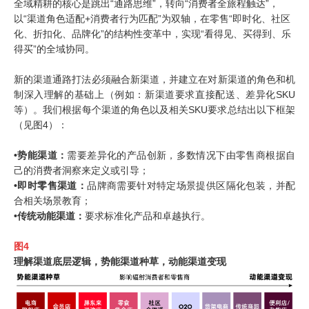
全域精耕的核心是跳出“通路思维”，转向“消费者全旅程触达”，
以“渠道角色适配
+
消费者行为匹配”为双轴，在零售“即时化、社区
化、折扣化、品牌化”的结构性变革中，实现“看得见、买得到、乐
得买”的全域协同。
新的渠道通路打法必须融合新渠道，并建立在对新渠道的角色和机
制深入理解的基础上（例如：新渠道要求直接配送、差异化
SKU
等）。我们根据每个渠道的角色以及相关
SKU
要求总结出以下框架
（见图
4
）：
•
势能渠道：
需要差异化的产品创新，多数情况下由零售商根据自
己的消费者洞察来定义或引导；
•
即时零售渠道：
品牌商需要针对特定场景提供区隔化包装，并配
合相关场景教育；
•
传统动能渠道：
要求标准化产品和卓越执行。
图
4
理解渠道底层逻辑，势能渠道种草，动能渠道变现