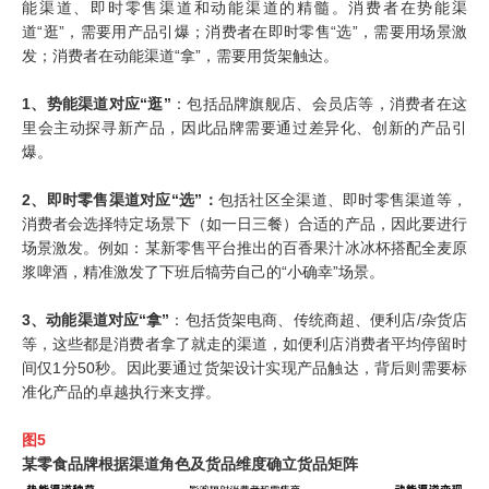
能渠道、即时零售渠道和动能渠道的精髓。消费者在势能渠
道“逛”，需要用产品引爆；消费者在即时零售“选”，需要用场景激
发；消费者在动能渠道“拿”，需要用货架触达。
1、势能渠道对应“逛”
：包括品牌旗舰店、会员店等，消费者在这
里会主动探寻新产品，因此品牌需要通过差异化、创新的产品引
爆。
2、即时零售渠道对应“选”：
包括社区全渠道、即时零售渠道等，
消费者会选择特定场景下（如一日三餐）合适的产品，因此要进行
场景激发。例如：某新零售平台推出的百香果汁冰冰杯搭配全麦原
浆啤酒，精准激发了下班后犒劳自己的“小确幸”场景。
3、动能渠道对应“拿”
：包括货架电商、传统商超、便利店
/
杂货店
等，这些都是消费者拿了就走的渠道，如便利店消费者平均停留时
间仅
1
分
50
秒。因此要通过货架设计实现产品触达，背后则需要标
准化产品的卓越执行来支撑。
图
5
某零食品牌根据渠道角色及货品维度确立货品矩阵