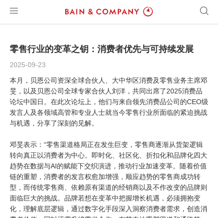
零售行业的变革之钥：消费者优先与可持续发展
2025-09-23
本月，贝恩公司资深全球合伙人、大中华区消费及零售业务主席邓
旻，以及贝恩公司全球专家合伙人刘洋，共同出席了
2025
消费品
论坛中国日。在此次论坛上，他们与来自领先消费品公司的
CEO
级
发言人及各领域高管和专业人士就当今零售行业所面临的紧迫挑战
与机遇，分享了深刻的见解。
邓旻表示：“零售渠道格局正在发生巨变，零售商逐渐从货架逻辑
转向真正以消费者为中心。即时化、社区化、折扣化和品牌化四大
趋势在数据与AI的赋能下交织演进，推动行业加速变革。随着价值
链的重塑，消费者的发言权愈加增强，顺应趋势的零售商成功转
型，而传统零售商、依赖原有渠道的经销商以及不作改变的品牌则
面临巨大的挑战。品牌若想在变革中把握增长机遇，必须拥抱变
化，理解底层逻辑，通过数字化手段深入洞察消费者需求，创造消