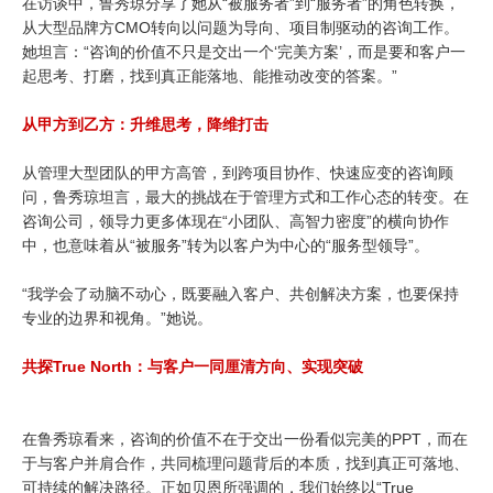
在访谈中，鲁秀琼分享了她从“被服务者”到“服务者”的角色转换，
从大型品牌方CMO转向以问题为导向、项目制驱动的咨询工作。
她坦言：“咨询的价值不只是交出一个‘完美方案’，而是要和客户一
起思考、打磨，找到真正能落地、能推动改变的答案。”
从甲方到乙方：
升维思考，降维打击
从管理大型团队的甲方高管，到跨项目协作、快速应变的咨询顾
问，鲁秀琼坦言，最大的挑战在于管理方式和工作心态的转变。在
咨询公司，领导力更多体现在“小团队、高智力密度”的横向协作
中，也意味着从“被服务”转为以客户为中心的“服务型领导”。
“我学会了动脑不动心，既要融入客户、共创解决方案，也要保持
专业的边界和视角。”她说。
共探True North：
与客户一同厘清方向、实现突破
在鲁秀琼看来，咨询的价值不在于交出一份看似完美的PPT，而在
于与客户并肩合作，共同梳理问题背后的本质，找到真正可落地、
可持续的解决路径。正如贝恩所强调的，我们始终以“True