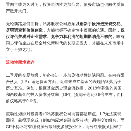
置四年或更久时间，投资迫切性更加凸显。债务市场也仍向优质资
产敞开大门。
无论前路如何曲折，私募股权公司必须
以创新手段推进投资交易
、
尽职调查和价值创造
，方能把握不确定性中蕴藏的机遇。因此，
仅
仅评估关税对企业需求、竞争力和利润的短期影响是不够的。
唯有
同步评估企业在后全球化新时代的长期适应力，才能在未来市场中
立于不败之地。
流动性
困境犹存
二季度的交易放缓，势必会进一步加剧流动性短缺问题。在向有限
合伙人（LP）返还资金方面，近年来成立基金的表现始终落后于
历史基准。例如，根据基金历史现金流数据，2018年募集的美国
和西欧基金的投入资本分红率（DPI）预期应达到0.8倍左右，而目
前仅略高于0.6倍。
流动性短缺对投资者和私募股权公司而言都是痛点。LP无法实现
回报、获得现金或（例如为应对金融市场波动）调整投资组合。而
GP不得不将管理资源分散到更多被投企业，而分红缓慢又阻碍了