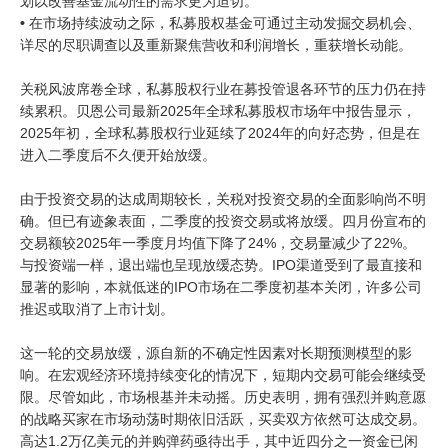
划以改善基金流动性的需求更为迫切。
•
在市场持续波动之际，私募股权基金可通过主动发掘交易机会、
详尽的尽职调查以及重新聚焦营收和利润增长，重获增长动能。
关税风波席卷全球，私募股权行业在募投管退各环节的压力仍在持
续累积。贝恩公司最新2025年全球私募股权市场年中报告显示，
2025年初，全球私募股权行业延续了2024年的向好态势，但是在
进入二季度后不久便开始放缓。
由于投资交易的达成周期较长，关税对投资交易的全面影响尚不明
确。但已有迹象表面，二季度的投资交易或将放缓。四月份宣布的
交易额较2025年一季度月均值下降了24%，交易量减少了22%。
与投资端一样，退出端也呈现放缓态势。IPO渠道受到了最直接和
显著的影响，本就低迷的IPO市场在二季度初基本关闭，许多公司
推迟或取消了上市计划。
这一轮的交易放缓，源自新的不确定性因素对长期预测模型的影
响。在宏观经济环境持续变化的情况下，短期内交易可能会继续受
限。尽管如此，市场根基并未动摇。历史表明，拥有强烈并购意愿
的战略买家在市场动荡时期依旧活跃，买卖双方依然可达成交易。
高达1.2万亿美元的并购弹药亟待出手，其中近四分之一资金已闲