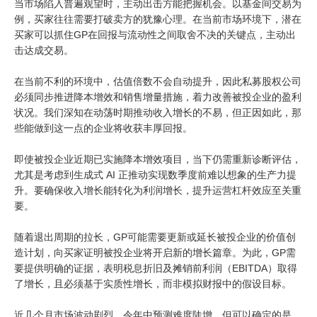
当市场陷入普遍观望时，主动出击方能把握机会。以基金间交易为
例，买家往往需要打破卖方的犹豫心理。在当前市场环境下，潜在
买家可以抓住GP在回报与流动性之间取舍不决的关键点，主动出
击达成交易。
在当前不利的环境中，估值倍数不会自动提升，因此私募股权公司
必须同步推进降本增效和销售增量措施，着力改善被投企业的盈利
状况。我们深知在动荡时期推动收入增长的不易，但正因如此，那
些能做到这一点的企业将收获丰厚回报。
即使被投企业近期已实施降本增效项目，当下仍需重新诊断评估，
尤其是考虑到生成式 AI 正推动实现数季度前难以想象的生产力提
升。要确保收入增长能转化为利润增长，提升运营杠杆效应至关重
要。
随着退出周期的拉长，GP可能需要更新或延长被投企业的价值创
造计划，向买家证明被投企业将开启新的增长篇章。为此，GP需
要提供明确的证据，表明税息折旧及摊销前利润（EBITDA）取得
了增长，且必须基于实质性增长，而非模拟财报中的假设目标。
近几个月市场波动剧烈，令年中预测难度陡增，但可以确定的是，