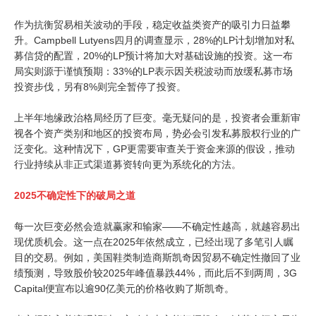
作为抗衡贸易相关波动的手段，稳定收益类资产的吸引力日益攀
升。Campbell Lutyens四月的调查显示，28%的LP计划增加对私
募信贷的配置，20%的LP预计将加大对基础设施的投资。这一布
局实则源于谨慎预期：33%的LP表示因关税波动而放缓私募市场
投资步伐，另有8%则完全暂停了投资。
上半年地缘政治格局经历了巨变。毫无疑问的是，投资者会重新审
视各个资产类别和地区的投资布局，势必会引发私募股权行业的广
泛变化。这种情况下，GP更需要审查关于资金来源的假设，推动
行业持续从非正式渠道募资转向更为系统化的方法。
2025不确定性下的破局之道
每一次巨变必然会造就赢家和输家——不确定性越高，就越容易出
现优质机会。这一点在2025年依然成立，已经出现了多笔引人瞩
目的交易。例如，美国鞋类制造商斯凯奇因贸易不确定性撤回了业
绩预测，导致股价较2025年峰值暴跌44%，而此后不到两周，3G
Capital便宣布以逾90亿美元的价格收购了斯凯奇。