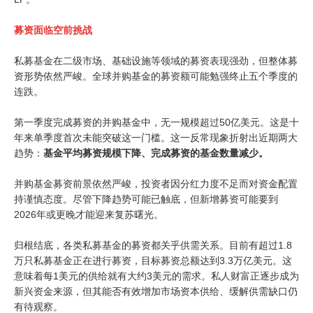
募资面临空前挑战
私募基金在二级市场、基础设施等领域的募资表现强劲，但整体募
资形势依然严峻。全球并购基金的募资额可能勉强终止五个季度的
连跌。
第一季度完成募资的并购基金中，无一规模超过50亿美元。这是十
年来单季度首次未能突破这一门槛。这一反常现象折射出近期两大
趋势：
基金平均募资规模下降、完成募资的基金数量减少。
并购基金募资前景依然严峻，投资者因分红力度不足而对资金配置
持谨慎态度。尽管下降趋势可能已触底，但新增募资可能要到
2026年或更晚才能迎来复苏曙光。
归根结底，各类私募基金的募资都关乎供需关系。目前有超过1.8
万只私募基金正在进行募资，目标募资总额达到3.3万亿美元。这
意味着每1美元的供给就有大约3美元的需求。私人财富正逐步成为
新兴资金来源，但其能否有效增加市场资本供给、缓解供需缺口仍
有待观察。