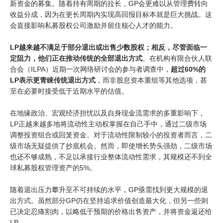
新资金的募集。随着持有周期的拉长，GP会更难以从管理费转向
收益分成，因为在更长周期内实现高回报目标本就是巨大挑战。这
会直接影响私募股权公司激励并留住核心人才的能力。
LP越来越不满足于部分退出或出售少数股权；相反，尽管面临一
定阻力，他们正在推动传统的全部退出方式
。在机构有限合伙人联
合会（ILPA）近期一次网络研讨会的参与者调查中，
超过60%的
LP表示更青睐传统退出方式
，而非股息资本重组等其他选项，甚
至在必要时接受低于近期水平的估值。
在地缘政治、宏观经济担忧以及自身现金流需求的多重影响下，
LP正越来越多地将流动性主动权掌握在自己手中，通过二级市场
调整投资组合或回笼资金。对于流动性限制较小的投资者而言，二
级市场无疑提供了抄底机会。然而，即使增长势头强劲，二级市场
也还不够成熟，不足以承接行业整体流动性需求，其规模还不到全
球私募股权管理资产的5%。
随着退出压力攀升至不可持续的水平，GP亟需找到更大规模的退
出方式。虽然部分GP仍在坚持追求价值创造最大化，但另一些则
已决定忍痛割肉，以略低于预期的价格出售资产，并将资金返还给
LP。