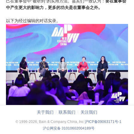
己在董事会中“被听到”的实用方法。嘉宾们一致认为：
要在董事会
中产生更大的影响力，更多的功夫是在董事会之外。
以下为经过编辑的对话实录。
由左至右分别为：《财富》新媒体执行主编谢菁炜，马士基大中华
关于我们
联系我们
关注我们
区总裁、全球高级副总裁丁泽娟，启明创投主管合伙人梁颕宇，萌
© 1996-2026, Bain & Company China, Inc
沪ICP备09063171号-1
蒂（中国）制药有限公司董事会执行主席、阿普塔集团全球董事会
沪公网安备 31010602004189号
成员邢军，贝恩公司全球合伙人，大中华区工业品、制造和汽车业