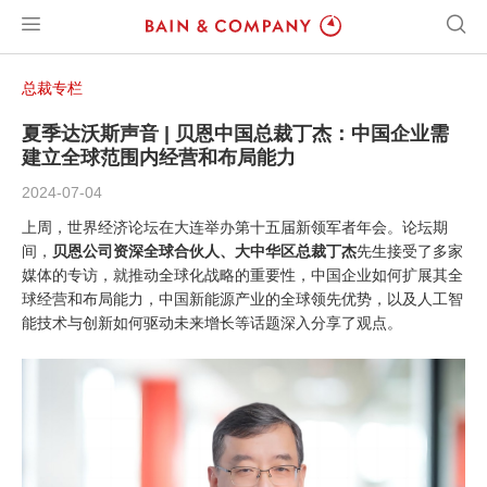
总裁专栏
夏季达沃斯声音 | 贝恩中国总裁丁杰：中国企业需
建立全球范围内经营和布局能力
2024-07-04
上周，世界经济论坛在大连举办第十五届新领军者年会。论坛期
间，
贝恩公司资深全球合伙人、大中华区总裁丁杰
先生接受了多家
媒体的专访，就推动全球化战略的重要性，中国企业如何扩展其全
球经营和布局能力，中国新能源产业的全球领先优势，以及人工智
能技术与创新如何驱动未来增长等话题深入分享了观点。