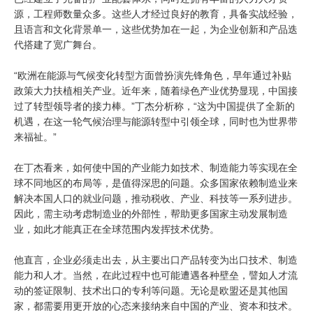
源，工程师数量众多。这些人才经过良好的教育，具备实战经验，
且语言和文化背景单一，这些优势加在一起，为企业创新和产品迭
代搭建了宽广舞台。
“欧洲在能源与气候变化转型方面曾扮演先锋角色，早年通过补贴
政策大力扶植相关产业。近年来，随着绿色产业优势显现，中国接
过了转型领导者的接力棒。”丁杰分析称，“这为中国提供了全新的
机遇，在这一轮气候治理与能源转型中引领全球，同时也为世界带
来福祉。”
在丁杰看来，如何使中国的产业能力如技术、制造能力等实现在全
球不同地区的布局等，是值得深思的问题。众多国家依赖制造业来
解决本国人口的就业问题，推动税收、产业、科技等一系列进步。
因此，需主动考虑制造业的外部性，帮助更多国家主动发展制造
业，如此才能真正在全球范围内发挥技术优势。
他直言，企业必须走出去，从主要出口产品转变为出口技术、制造
能力和人才。当然，在此过程中也可能遭遇各种壁垒，譬如人才流
动的签证限制、技术出口的专利等问题。无论是欧盟还是其他国
家，都需要用更开放的心态来接纳来自中国的产业、资本和技术。