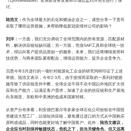
（LyondellBasell）亚洲新业务发展和市场总监刘洋先生进行了探
讨。
陆浩文：
作为全球最大的石化和燃油企业之一，请您分享一下贵司
采取了哪些运营措施，来帮助降低新冠疫情对公司的影响？
刘洋：
一方面，我们充分调动了全球范围内的所有资源，匹配原材
料，解决供应链短缺问题；另一方面，凭借SAP工具和全球统一技
术，得以向客户提供品质如一的服务。未来，我们还将继续发挥科
技优势，与商务团队紧密配合，增强运营能力，提升企业竞争力。
贝恩今年3月进行的一项针对能源化工企业的研究同样印证了上述
举措。陆浩文表示，今年2-3月，由于疫情而采取的一系列封锁措
施导致了供应链意外中断，全球企业不得不在中国以外地区扩大供
应和生产能力，以满足客户需求，加速了企业的供应链和生产基地
向东南亚、东欧和中美洲的低成本国家转移。
从资产分布来看，利安德巴塞尔等多家全球石化公司纷纷在中国投
资建设大型工厂，以缩短供应链，避免通过进口的方式从中国购买
原料或成品，同时也能更好地了解中国客户。此外，
陆浩文建议，
企业应当时刻保持敏捷状态，危机之下，担当关键角色、但又远离