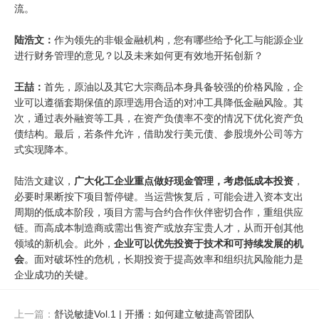
流。
陆浩文：
作为领先的非银金融机构，您有哪些给予化工与能源企业
进行财务管理的意见？以及未来如何更有效地开拓创新？
王喆：
首先，原油以及其它大宗商品本身具备较强的价格风险，企
业可以遵循套期保值的原理选用合适的对冲工具降低金融风险。其
次，通过表外融资等工具，在资产负债率不变的情况下优化资产负
债结构。最后，若条件允许，借助发行美元债、参股境外公司等方
式实现降本。
陆浩文建议，
广大化工企业重点做好现金管理，考虑低成本投资
，
必要时果断按下项目暂停键。当运营恢复后，可能会进入资本支出
周期的低成本阶段，项目方需与合约合作伙伴密切合作，重组供应
链。而高成本制造商或需出售资产或放弃宝贵人才，从而开创其他
领域的新机会。此外，
企业可以优先投资于技术和可持续发展的机
会
。面对破坏性的危机，长期投资于提高效率和组织抗风险能力是
企业成功的关键。
上一篇：
舒说敏捷Vol.1 | 开播：如何建立敏捷高管团队