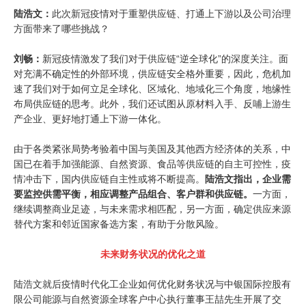
陆浩文：
此次新冠疫情对于重塑供应链、打通上下游以及公司治理
方面带来了哪些挑战？
刘畅：
新冠疫情激发了我们对于供应链“逆全球化”的深度关注。面
对充满不确定性的外部环境，供应链安全格外重要，因此，危机加
速了我们对于如何立足全球化、区域化、地域化三个角度，地缘性
布局供应链的思考。此外，我们还试图从原材料入手、反哺上游生
产企业、更好地打通上下游一体化。
由于各类紧张局势考验着中国与美国及其他西方经济体的关系，中
国已在着手加强能源、自然资源、食品等供应链的自主可控性，疫
情冲击下，国内供应链自主性或将不断提高。
陆浩文指出，企业需
要监控供需平衡，相应调整产品组合、客户群和供应链。
一方面，
继续调整商业足迹，与未来需求相匹配，另一方面，确定供应来源
替代方案和邻近国家备选方案，有助于分散风险。
未来财务状况的优化之道
陆浩文就后疫情时代化工企业如何优化财务状况与中银国际控股有
限公司能源与自然资源全球客户中心执行董事王喆先生开展了交