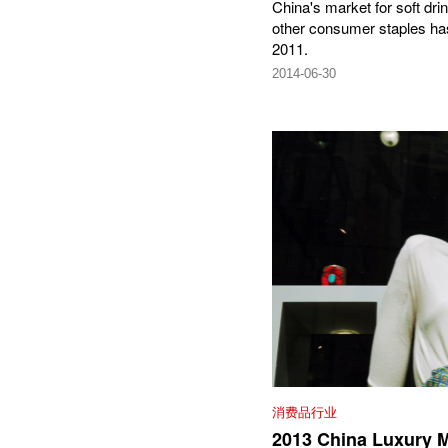
China's market for soft dr
other consumer staples has
2011.
2014-06-30
消费品行业
2013 China Luxury 