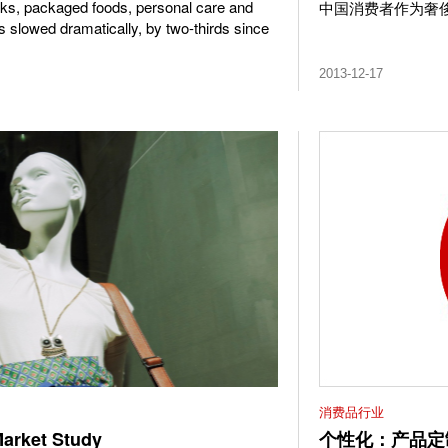
inks, packaged foods, personal care and
中国消费者作为奢
 slowed dramatically, by two-thirds since
2013-12-17
消费品行业
Market Study
个性化：产品定