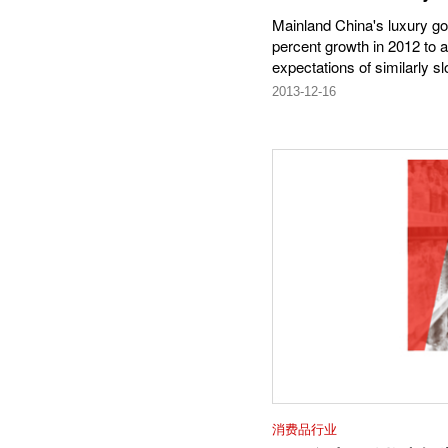
Mainland China's luxury g
percent growth in 2012 to a
expectations of similarly s
2013-12-16
消费品行业