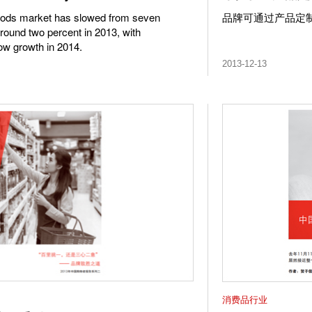
oods market has slowed from seven
品牌可通过产品定
round two percent in 2013, with
low growth in 2014.
2013-12-13
消费品行业